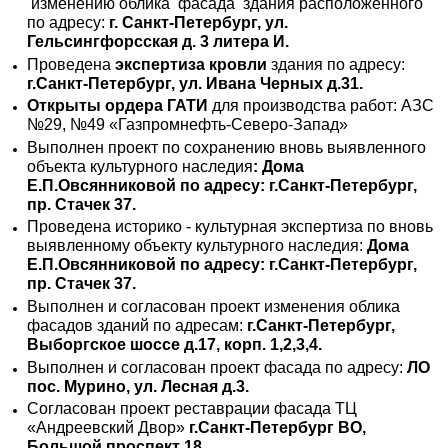
изменению облика фасада здания расположенного
по адресу:
г. Санкт-Петербург, ул.
Гельсингфорсская д. 3 литера И.
Проведена
экспертиза кровли
здания по адресу:
г.Санкт-Петербург, ул. Ивана Черных д.31.
Открыты ордера ГАТИ
для производства работ: АЗС
№29, №49 «Газпромнефть-Северо-Запад»
Выполнен проект по сохранению вновь выявленного
объекта культурного наследия
: Дома
Е.П.Овсянниковой по адресу: г.Санкт-Петербург,
пр. Стачек 37.
Проведена историко - культурная экспертиза по вновь
выявленному объекту культурного наследия:
Дома
Е.П.Овсянниковой по адресу: г.Санкт-Петербург,
пр. Стачек 37.
Выполнен и согласован проект изменения облика
фасадов зданий по адресам:
г.Санкт-Петербург,
Выборгское шоссе д.17, корп. 1,2,3,4.
Выполнен и согласован проект фасада по адресу:
ЛО
пос. Мурино, ул. Лесная д.3.
Согласован проект реставрации фасада ТЦ
«Андреевский Двор»
г.Санкт-Петербург ВО,
Большой проспект 18.